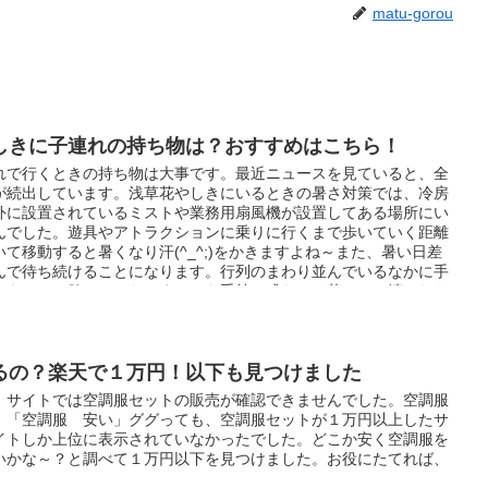
matu-gorou
しきに子連れの持ち物は？おすすめはこちら！
れで行くときの持ち物は大事です。最近ニュースを見ていると、全
が続出しています。浅草花やしきにいるときの暑さ対策では、冷房
外に設置されているミストや業務用扇風機が設置してある場所にい
んでした。遊具やアトラクションに乗りに行くまで歩いていく距離
て移動すると暑くなり汗(^_^;)をかきますよね～また、暑い日差
んで待ち続けることになります。行列のまわり並んでいるなかに手
人をみると欲しかったです。でも手持ち式だと、落として壊したり
ますよね〜そこで私がおすすめしたいのは、首掛けタイプの扇風機
るの？楽天で１万円！以下も見つけました
、サイトでは空調服セットの販売が確認できませんでした。空調服
！「空調服 安い」ググっても、空調服セットが１万円以上したサ
イトしか上位に表示されていなかったでした。どこか安く空調服を
いかな～？と調べて１万円以下を見つけました。お役にたてれば、