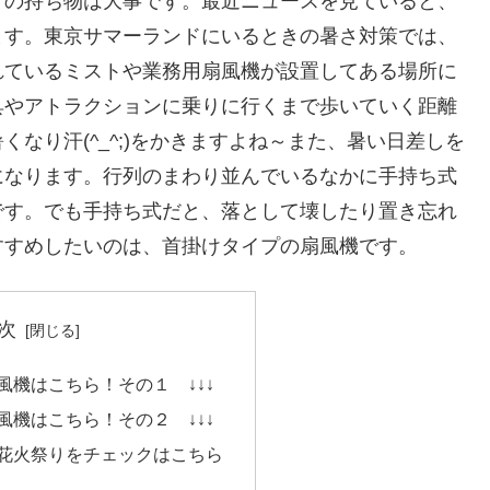
きの持ち物は大事です。最近ニュースを見ていると、
ます。東京サマーランドにいるときの暑さ対策では、
れているミストや業務用扇風機が設置してある場所に
具やアトラクションに乗りに行くまで歩いていく距離
なり汗(^_^;)をかきますよね～また、暑い日差しを
になります。行列のまわり並んでいるなかに手持ち式
です。でも手持ち式だと、落として壊したり置き忘れ
すすめしたいのは、首掛けタイプの扇風機です。
次
風機はこちら！その１ ↓↓↓
風機はこちら！その２ ↓↓↓
花火祭りをチェックはこちら