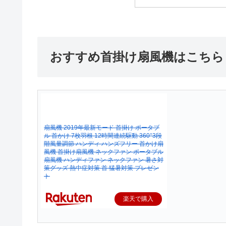
おすすめ首掛け扇風機はこちら！
扇風機 2019年最新モード 首掛け ポータブ
ル 首かけ 7枚羽根 12時間連続駆動 360°3段
階風量調節 ハンディ ハンズフリー 首かけ扇
風機 首掛け扇風機 ネックファン ポータブル
扇風機 ハンディファン ネックファン 暑さ対
策グッズ 熱中症対策 首 猛暑対策 プレゼン
ト
楽天で購入