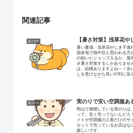
関連記事
【暑さ対策】浅草花や
暑さ対策
暑い夏場、浅草花やしき子連
国各地で熱中症と思われる方
の効いたショップ入るか、屋
き暑さ対策するしかありませ
は、結構ありますよね～！歩い
しを受けながら長い行列に並
持ち式の扇風機を使っている
置き忘れたり、する事があり
です。
実のりで安い空調服あ
暑さ対策
岡山で展開している実のりは
って、安く売ってないんだろ
イトや空調服の上着だけのサ
セットで売っているお店はな
嬉しいです。