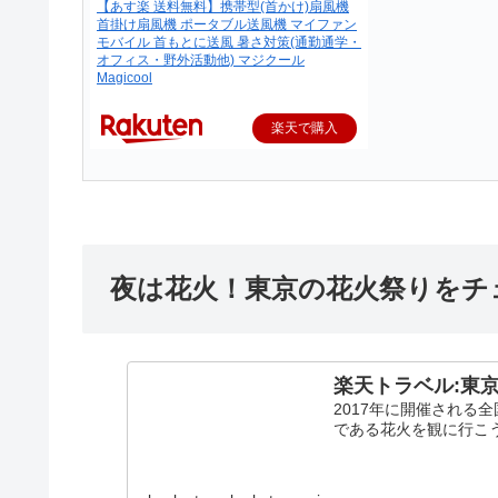
【あす楽 送料無料】携帯型(首かけ)扇風機
首掛け扇風機 ポータブル送風機 マイファン
モバイル 首もとに送風 暑さ対策(通勤通学・
オフィス・野外活動他) マジクール
Magicool
楽天で購入
夜は花火！東京の花火祭りをチ
楽天トラベル:東
2017年に開催される
である花火を観に行こ