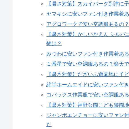
【暑さ対策】スカイパーク到津に
ヤマキシに安いファン付き作業着
アグロワークで安い空調服あるの
【暑さ対策】かしいかえん シルバ
物は？
みつわに安いファン付き作業着あ
１番星で安い空調服あるの？楽天
【暑さ対策】だざいふ遊園地に子
綿半ホームエイドに安いファン付
コバックス作業服で安い空調服あ
【暑さ対策】神野公園こども遊園
ジャンボエンチョーに安いファン
た