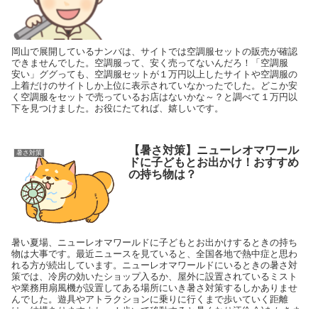
すよね〜そこで私がおすすめしたいのは、首掛けタイプの扇風機で
す。
岡山で展開しているナンバは、サイトでは空調服セットの販売が確認
できませんでした。空調服って、安く売ってないんだろ！「空調服
安い」ググっても、空調服セットが１万円以上したサイトや空調服の
上着だけのサイトしか上位に表示されていなかったでした。どこか安
く空調服をセットで売っているお店はないかな～？と調べて１万円以
下を見つけました。お役にたてれば、嬉しいです。
【暑さ対策】ニューレオマワール
暑さ対策
ドに子どもとお出かけ！おすすめ
の持ち物は？
暑い夏場、ニューレオマワールドに子どもとお出かけするときの持ち
物は大事です。最近ニュースを見ていると、全国各地で熱中症と思わ
れる方が続出しています。ニューレオマワールドにいるときの暑さ対
策では、冷房の効いたショップ入るか、屋外に設置されているミスト
や業務用扇風機が設置してある場所にいき暑さ対策するしかありませ
んでした。遊具やアトラクションに乗りに行くまで歩いていく距離
は、結構ありますよね～！歩いて移動すると暑くなり汗(^_^;)をかきま