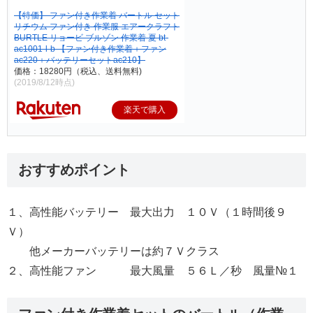
【特価】 ファン付き作業着 バートル セット
リチウム ファン付き 作業服 エアークラフト
BURTLE リョービ ブルゾン 作業着 夏 bt-
ac1001-l-b 【ファン付き作業着＋ファン
ac220＋バッテリーセットac210】
価格：18280円（税込、送料無料)
(2019/8/12時点)
楽天で購入
おすすめポイント
１、高性能バッテリー 最大出力 １０Ｖ（１時間後９
Ｖ）
他メーカーバッテリーは約７Ｖクラス
２、高性能ファン 最大風量 ５６Ｌ／秒 風量№１