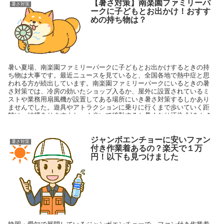
【暑さ対策】南楽園ファミリーパ
暑さ対策
ークに子どもとお出かけ！おすす
めの持ち物は？
暑い夏場、南楽園ファミリーパークに子どもとお出かけするときの持
ち物は大事です。最近ニュースを見ていると、全国各地で熱中症と思
われる方が続出しています。南楽園ファミリーパークにいるときの暑
さ対策では、冷房の効いたショップ入るか、屋外に設置されているミ
ストや業務用扇風機が設置してある場所にいき暑さ対策するしかあり
ませんでした。遊具やアトラクションに乗りに行くまで歩いていく距
離は、結構ありますよね～！歩いて移動すると暑くなり汗(^_^;)をかき
ますよね～また、暑い日差しを受けながら、長い行列に並んで待ち続
けることになります。行列のまわり並んでい時に、手持ち式の扇風機
を使っている人をみかけました。その時はノドから手が出ると欲しか
ジャンボエンチョーに安いファン
暑さ対策
ったです。でも手持ち式だと、落として壊したり置き忘れたり、する
付き作業着あるの？楽天で１万
事がありますよね〜そこで私がおすすめしたいのは、首掛けタイプの
円！以下も見つけました
扇風機です。