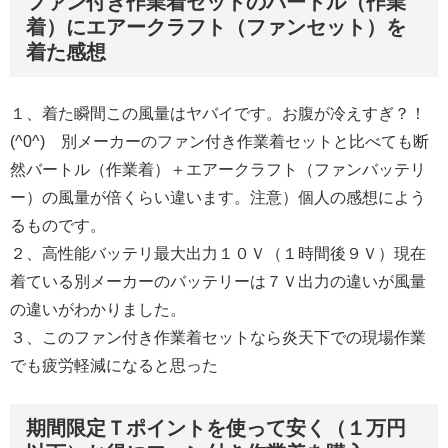
ファン付き作業着セットのバートル（作業
着）にエアークラフト（ファンセット）を
着た感想
１、着た瞬間この風量はヤバイです。お腹が冷えすぎ？！
(^0^) 別メーカーのファン付き作業着セットと比べても断
然バートル（作業着）＋エアークラフト（ファンバッテリ
ー）の風量が倍くらい違います。注意）個人の感想によう
るものです。
２、高性能バッテリ最大出力１０Ｖ（１時間後９Ｖ）現在
着ている別メーカーのバッテリーは７Ｖ出力の違いが風量
の違いがわかりました。
３、このファン付き作業着セットなら炎天下での現場作業
でも疲労軽減になると思った
期間限定Ｔポイントを使って安く（１万円