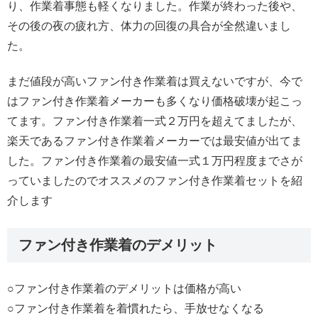
り、作業着事態も軽くなりました。作業が終わった後や、
その後の夜の疲れ方、体力の回復の具合が全然違いまし
た。
まだ値段が高いファン付き作業着は買えないですが、今で
はファン付き作業着メーカーも多くなり価格破壊が起こっ
てます。ファン付き作業着一式２万円を超えてましたが、
楽天であるファン付き作業着メーカーでは最安値が出てま
した。ファン付き作業着の最安値一式１万円程度までさが
っていましたのでオススメのファン付き作業着セットを紹
介します
ファン付き作業着のデメリット
○ファン付き作業着のデメリットは価格が高い
○ファン付き作業着を着慣れたら、手放せなくなる