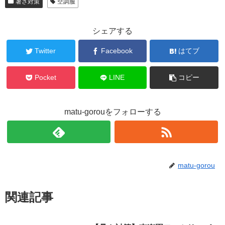
暑さ対策
空調服
シェアする
Twitter
Facebook
はてブ
Pocket
LINE
コピー
matu-gorouをフォローする
matu-gorou
関連記事