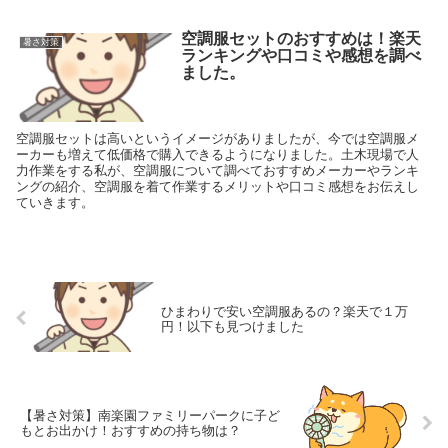
すよね～また、暑い日差しを受けながら、長い行列に並んで待ち続け
ることになります。行列のまわり並んでい時に、手持ち式の扇風機を
使っている人をみかけました。その時はノドから手が出ると欲しかっ
空調服セットのおすすめは！楽天
暑さ対策
たです。でも手持ち式だと、落として壊したり置き忘れたり、する事
ランキングや口コミや感想を調べ
がありますよね〜そこで私がおすすめしたいのは、首掛けタイプの扇
ました。
風機です。
空調服セットは高いというイメージがありましたが、今では空調服メ
ーカーも増えて低価格で購入できるようになりました。土木現場で人
力作業をする私が、空調服について調べておすすめメーカーやランキ
ングの紹介、空調服を着て作業するメリットや口コミ感想をお伝えし
ていきます。
ひまわりで安い空調服あるの？楽天で１万
円！以下も見つけました
【暑さ対策】南楽園ファミリーパークに子ど
もとお出かけ！おすすめの持ち物は？