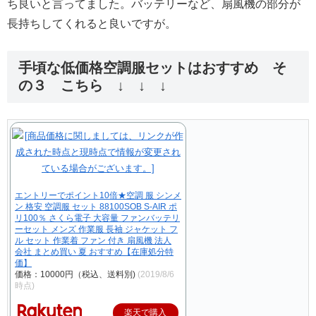
ち良いと言ってました。バッテリーなど、扇風機の部分が
長持ちしてくれると良いですが。
手頃な低価格空調服セットはおすすめ そ
の３ こちら ↓ ↓ ↓
エントリーでポイント10倍★空調 服 シンメ
ン 格安 空調服 セット 88100SOB S-AIR ポ
リ100％ さくら電子 大容量 ファンバッテリ
ーセット メンズ 作業服 長袖 ジャケット フ
ル セット 作業着 ファン 付き 扇風機 法人
会社 まとめ買い 夏 おすすめ【在庫処分特
価】
価格：10000円（税込、送料別)
(2019/8/6
時点)
楽天で購入