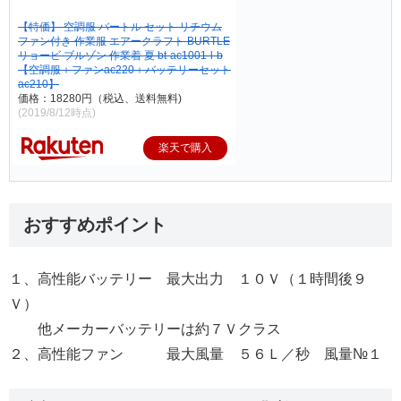
【特価】 空調服 バートル セット リチウム
ファン付き 作業服 エアークラフト BURTLE
リョービ ブルゾン 作業着 夏 bt-ac1001-l-b
【空調服＋ファンac220＋バッテリーセット
ac210】
価格：18280円（税込、送料無料)
(2019/8/12時点)
楽天で購入
おすすめポイント
１、高性能バッテリー 最大出力 １０Ｖ（１時間後９
Ｖ）
他メーカーバッテリーは約７Ｖクラス
２、高性能ファン 最大風量 ５６Ｌ／秒 風量№１