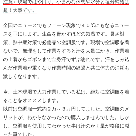
注意）現場ではやはり、小まめな休憩や水分と塩分補給は
超！大事です。
全国のニュースでもフェーン現象で４０℃にもなるニュー
スを耳にします。生命を脅かすほどの気温です。暑さ対
策、熱中症対策で必需品の空調服です。現場で空調服を着
ないで、無理をして作業をすると汗を大量にかき、作業着
の上着からズボンまで全身汗でずぶ濡れです。汗をしみ込
んだ作業着が重くなり作業時間の経過と共に体力の消耗も
激しくなります。
今、土木現場で人力作業している私は、絶対に空調服を着
ることをオススメします。
以前は空調服一式約２万～３万円してました。空調服のメ
リットが、わからなかったので購入しませんでした。しか
し、空調服を使用してわかった事は汗のかく量が格段に減
った事でした。