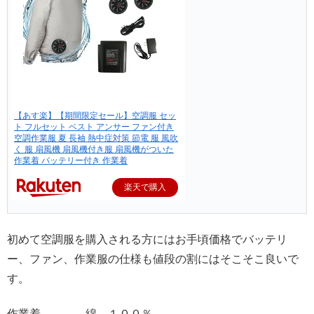
【あす楽】【期間限定セール】空調服 セッ
ト フルセット ベスト アンサー ファン付き
空調作業服 夏 長袖 熱中症対策 節電 服 風吹
く 服 扇風機 扇風機付き服 扇風機がついた
作業着 バッテリー付き 作業着
楽天で購入
初めて空調服を購入される方にはお手頃価格でバッテリ
ー、ファン、作業服の仕様も値段の割にはそこそこ良いで
す。
作業着 綿 １００％