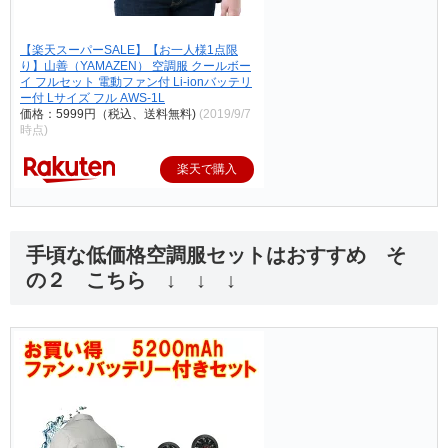
【楽天スーパーSALE】【お一人様1点限
り】山善（YAMAZEN） 空調服 クールボー
イ フルセット 電動ファン付 Li-ionバッテリ
ー付 Lサイズ フル AWS-1L
価格：5999円（税込、送料無料)
(2019/9/7
時点)
楽天で購入
手頃な低価格空調服セットはおすすめ そ
の２ こちら ↓ ↓ ↓