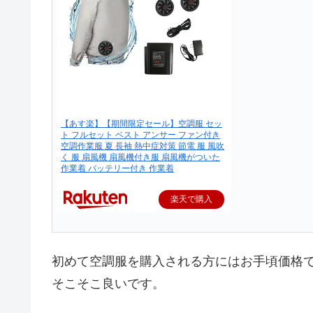
【あす楽】【期間限定セール】空調服 セッ
ト フルセット ベスト アンサー ファン付き
空調作業服 夏 長袖 熱中症対策 節電 服 風吹
く 服 扇風機 扇風機付き服 扇風機がついた
作業着 バッテリー付き 作業着
楽天で購入
初めて空調服を購入される方にはお手頃価格
そこそこ良いです。