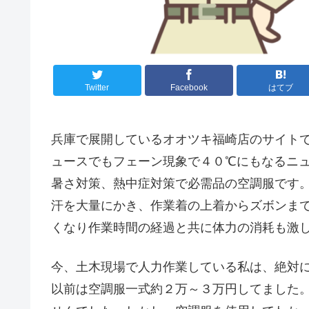
Twitter
Facebook
はてブ
兵庫で展開しているオオツキ福崎店のサイト
ュースでもフェーン現象で４０℃にもなるニ
暑さ対策、熱中症対策で必需品の空調服です
汗を大量にかき、作業着の上着からズボンま
くなり作業時間の経過と共に体力の消耗も激
今、土木現場で人力作業している私は、絶対
以前は空調服一式約２万～３万円してました