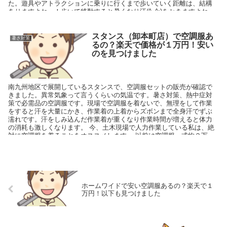
た。遊具やアトラクションに乗りに行くまで歩いていく距離は、結構
ありますよね～！歩いて移動すると暑くなり汗(^_^;)をかきますよね～
また、暑い日差しを受けながら、長い行列に並んで待ち続けることに
なります。行列のまわり並んでい時に、手持ち式の扇風機を使ってい
る人をみかけました。その時はノドから手が出ると欲しかったです。
スタンス（卸本町店）で空調服あ
暑さ対策
でも手持ち式だと、落として壊したり置き忘れたり、する事がありま
るの？楽天で価格が１万円！安い
すよね〜そこで私がおすすめしたいのは、首掛けタイプの扇風機で
のを見つけました
す。
南九州地区で展開しているスタンスで、空調服セットの販売が確認で
きました。異常気象って言うくらいの気温です。暑さ対策、熱中症対
策で必需品の空調服です。現場で空調服を着ないで、無理をして作業
をすると汗を大量にかき、作業着の上着からズボンまで全身汗でずぶ
濡れです。汗をしみ込んだ作業着が重くなり作業時間が増えると体力
の消耗も激しくなります。 今、土木現場で人力作業している私は、絶
対に空調服を着ることをオススメします。 以前は空調服一式約２万～
３万円してました。空調服のメリットが、わからなかったので購入し
ませんでした。しかし、空調服を使用してわかった事は汗のかく量が
格段に減った事でした。
ホームワイドで安い空調服あるの？楽天で１
万円！以下も見つけました