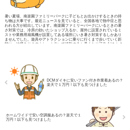
暑い夏場、南楽園ファミリーパークに子どもとお出かけするときの持
ち物は大事です。最近ニュースを見ていると、全国各地で熱中症と思
われる方が続出しています。南楽園ファミリーパークにいるときの暑
さ対策では、冷房の効いたショップ入るか、屋外に設置されているミ
ストや業務用扇風機が設置してある場所にいき暑さ対策するしかあり
ませんでした。遊具やアトラクションに乗りに行くまで歩いていく距
離は、結構ありますよね～！歩いて移動すると暑くなり汗(^_^;)をかき
ますよね～また、暑い日差しを受けながら、長い行列に並んで待ち続
けることになります。行列のまわり並んでい時に、手持ち式の扇風機
を使っている人をみかけました。その時はノドから手が出ると欲しか
ったです。でも手持ち式だと、落として壊したり置き忘れたり、する
事がありますよね〜そこで私がおすすめしたいのは、首掛けタイプの
扇風機です。
DCMダイキに安いファン付き作業着あるの？
楽天で１万円！以下も見つけました
ホームワイドで安い空調服あるの？楽天で１
万円！以下も見つけました