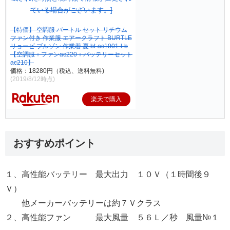
【特価】 空調服 バートル セット リチウム
ファン付き 作業服 エアークラフト BURTLE
リョービ ブルゾン 作業着 夏 bt-ac1001-l-b
【空調服＋ファンac220＋バッテリーセット
ac210】
価格：18280円（税込、送料無料)
(2019/8/12時点)
楽天で購入
おすすめポイント
１、高性能バッテリー 最大出力 １０Ｖ（１時間後９
Ｖ）
他メーカーバッテリーは約７Ｖクラス
２、高性能ファン 最大風量 ５６Ｌ／秒 風量№１