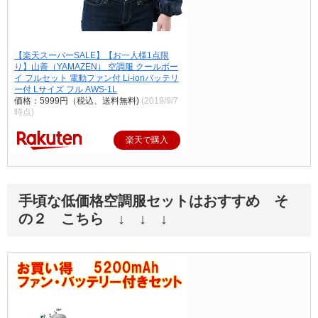
【楽天スーパーSALE】【お一人様1点限
り】山善（YAMAZEN） 空調服 クールボー
イ フルセット 電動ファン付 Li-ionバッテリ
ー付 Lサイズ フル AWS-1L
価格：5999円（税込、送料無料)
(2019/9/7
時点)
楽天で購入
手頃な低価格空調服セットはおすすめ そ
の２ こちら ↓ ↓ ↓