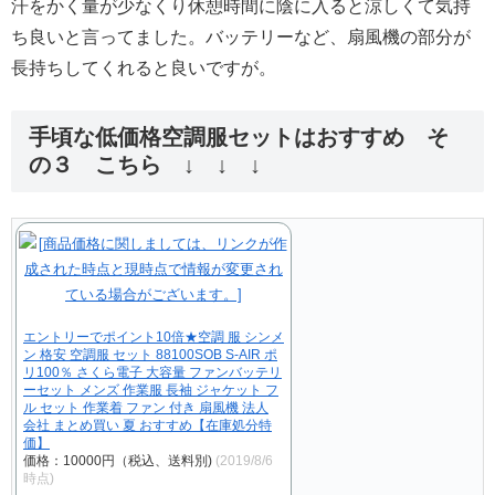
汗をかく量が少なくり休憩時間に陰に入ると涼しくて気持
ち良いと言ってました。バッテリーなど、扇風機の部分が
長持ちしてくれると良いですが。
手頃な低価格空調服セットはおすすめ そ
の３ こちら ↓ ↓ ↓
エントリーでポイント10倍★空調 服 シンメ
ン 格安 空調服 セット 88100SOB S-AIR ポ
リ100％ さくら電子 大容量 ファンバッテリ
ーセット メンズ 作業服 長袖 ジャケット フ
ル セット 作業着 ファン 付き 扇風機 法人
会社 まとめ買い 夏 おすすめ【在庫処分特
価】
価格：10000円（税込、送料別)
(2019/8/6
時点)