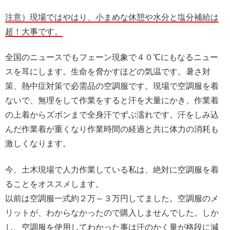
注意）現場ではやはり、小まめな休憩や水分と塩分補給は
超！大事です。
全国のニュースでもフェーン現象で４０℃にもなるニュー
スを耳にします。生命を脅かすほどの気温です。暑さ対
策、熱中症対策で必需品の空調服です。現場で空調服を着
ないで、無理をして作業をすると汗を大量にかき、作業着
の上着からズボンまで全身汗でずぶ濡れです。汗をしみ込
んだ作業着が重くなり作業時間の経過と共に体力の消耗も
激しくなります。
今、土木現場で人力作業している私は、絶対に空調服を着
ることをオススメします。
以前は空調服一式約２万～３万円してました。空調服のメ
リットが、わからなかったので購入しませんでした。しか
し、空調服を使用してわかった事は汗のかく量が格段に減