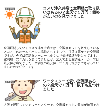
すよね～また、暑い日差しを受けながら長い行列に並んで待ち続ける
ことになります。行列のまわり並んでいるなかに手持ち式の扇風機を
使っている人をみると欲しかったです。でも手持ち式だと、落として
コメリ津久井店で空調服の取り扱
暑さ対策
壊したり置き忘れたり、する事がありますよね〜そこで私がおすすめ
いはあるの？楽天で１万円！価格
したいのは、首掛けタイプの扇風機です。
が安いのを見つけました
全国展開しているコメリ津久井店では、空調服セットを販売している
とコメリのホームページに掲載されてました。以前は高かった空調服
ですが、今では空調服メーカーも多くなり価格破壊が起こってます。
空調服一式２万円を超えてましたが、楽天である空調服メーカーでは
最安値が出てました。空調服の最安値一式１万円程度までさがってい
ましたので紹介します
ワークスターで安い空調服ある
暑さ対策
の？楽天で１万円！以下も見つけ
ました
大阪で展開しているワークスターで、空調服セットの販売が確認でき