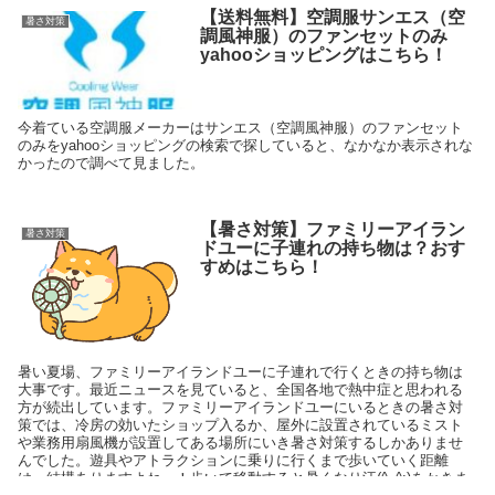
【送料無料】空調服サンエス（空
暑さ対策
調風神服）のファンセットのみ
yahooショッピングはこちら！
今着ている空調服メーカーはサンエス（空調風神服）のファンセット
のみをyahooショッピングの検索で探していると、なかなか表示されな
かったので調べて見ました。
【暑さ対策】ファミリーアイラン
暑さ対策
ドユーに子連れの持ち物は？おす
すめはこちら！
暑い夏場、ファミリーアイランドユーに子連れで行くときの持ち物は
大事です。最近ニュースを見ていると、全国各地で熱中症と思われる
方が続出しています。ファミリーアイランドユーにいるときの暑さ対
策では、冷房の効いたショップ入るか、屋外に設置されているミスト
や業務用扇風機が設置してある場所にいき暑さ対策するしかありませ
んでした。遊具やアトラクションに乗りに行くまで歩いていく距離
は、結構ありますよね～！歩いて移動すると暑くなり汗(^_^;)をかきま