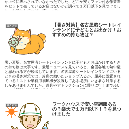
か上位に表示されていなかったでした。どこか安くファン付き作業着
をセットで売っているお店はないかと調べて１万円以下を見つけまし
た。お役にたてれば、嬉しいです。
【暑さ対策】名古屋港シートレイ
暑さ対策
ンランドに子どもとお出かけ！お
すすめの持ち物は？
暑い夏場、名古屋港シートレインランドに子どもとお出かけするとき
の持ち物は大事です。最近ニュースを見ていると、全国各地で熱中症
と思われる方が続出しています。名古屋港シートレインランドにいる
ときの暑さ対策では、冷房の効いたショップ入るか、屋外に設置され
ているミストや業務用扇風機が設置してある場所にいき暑さ対策する
しかありませんでした。遊具やアトラクションに乗りに行くまで歩い
ていく距離は、結構ありますよね～！歩いて移動すると暑くなり汗
(^_^;)をかきますよね～また、暑い日差しを受けながら、長い行列に並
んで待ち続けることになります。行列のまわり並んでい時に、手持ち
式の扇風機を使っている人をみかけました。その時はノドから手が出
ワークハウスで安い空調服ある
暑さ対策
ると欲しかったです。でも手持ち式だと、落として壊したり置き忘れ
の？楽天で１万円以下！？を見つ
たり、する事がありますよね〜そこで私がおすすめしたいのは、首掛
けました
けタイプの扇風機です。