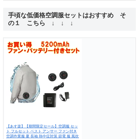
手頃な低価格空調服セットはおすすめ そ
の１ こちら ↓ ↓ ↓
【あす楽】【期間限定セール】空調服 セッ
ト フルセット ベスト アンサー ファン付き
空調作業服 夏 長袖 熱中症対策 節電 服 風吹