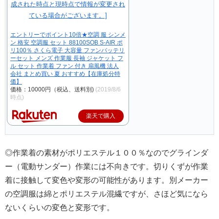
エントリーでポイント10倍★空調 服 シンメ
ン 格安 空調服 セット 88100SOB S-AIR ポ
リ100％ さくら電子 大容量 ファンバッテリ
ーセット メンズ 作業服 長袖 ジャケット フ
ル セット 作業着 ファン 付き 扇風機 法人
会社 まとめ買い 夏 おすすめ【在庫処分特
価】
価格：10000円（税込、送料別)
(2019/8/6
時点)
楽天で購入
◎作業着の素材がポリエステル１００％なのでグラインダ
ー（電動サンダー）作業には不向きです。切りくずが作業
着に接触して変色や変形の可能性があります。別メーカー
の空調服は綿とポリエステル混繊ですが、さほど気になら
ないくらいの変色と変形です。