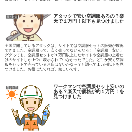
物やアトラクションの際は、暑い日差しを受けながら長い行列に並ん
で待ち続けることになります。並んでいる間に手持ち式の扇風機が欲
しかったです。でも手持ち式だと、落として壊したり置き忘れたり、
する事がありますよね〜そこでおすすめしたいのは、首掛けタイプの
アタックで安い空調服あるの？楽
暑さ対策
扇風機です。
天で１万円！以下も見つけました
全国展開しているアタックは、サイトでは空調服セットの販売が確認
できました。空調服って、安く売ってないんだろ！「空調服 安い」
ググっても、空調服セットが１万円以上したサイトや空調服の上着だ
けのサイトしか上位に表示されていなかったでした。どこか安く空調
服をセットで売っているお店はないかな～？と調べて１万円以下を見
つけました。お役にたてれば、嬉しいです。
ワークマンで空調服セット安いの
暑さ対策
ある？楽天で価格が約１万円！を
見つけました