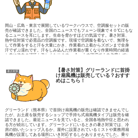
岡山・広島・東京で展開しているワークハウスで、空調服セットの販
売が確認できました。全国のニュースでもフェーン現象で４０℃にもな
るニュースを耳にします。生命を脅かすほどの気温です。暑さ対策、
熱中症対策で必需品の空調服です。現場で空調服を着ないで、無理を
して作業をすると汗を大量にかき、作業着の上着からズボンまで全身
汗でずぶ濡れです。汗をしみ込んだ作業着が重くなり作業時間の経過
と共に体力の消耗も激しくなります。 今、土木現場で人力作業してい
る私は、絶対に空調服を着ることをオススメします。 以前は空調服一
式約２万～３万円してました。空調服のメリットが、わからなかった
ので購入しませんでした。しかし、空調服を使用してわかった事は汗
【暑さ対策】グリーランドに首掛
暑さ対策
のかく量が格段に減った事でした。
け扇風機は販売している？おすす
めはこちら！
グリーランド（熊本県）で首掛け扇風機の販売は確認できませんでし
たが、お土産を販売するショップで手持ち式扇風機タイプは販売を確
認できました。最近ニュースを見ていると、全国各地熱中症と思われ
る方が続出しています。グリーランドにいるときの暑さ対策では、冷
房の効いたショップ入るか、屋外に設置されているミストや業務用扇
風機が設置してある場所にいき対応するしかありませんでした。乗り