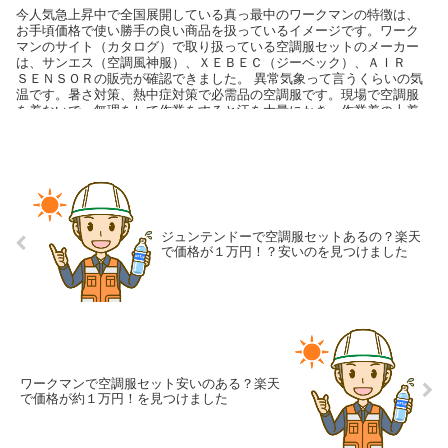
今人気急上昇中で全国展開している真っ最中のワークマンの特徴は、
お手頃価格で使い勝手の良い商品を扱っているイメージです。ワーク
マンのサイト（カタログ）で取り扱っている空調服セットのメーカー
は、サンエス（空調風神服）、ＸＥＢＥＣ（ジーベック）、ＡＩＲ
ＳＥＮＳＯＲの販売が確認できました。 異常気象って言うくらいの気
温です。暑さ対策、熱中症対策で必需品の空調服です。現場で空調服
を着ないで、無理をして作業をすると汗を大量にかき、作業着の上着
からズボンまで汗で塗れます。汗をしみ込んだ作業着が重くなり作業
時間が増えると体力の消耗も激しくなります。
ジュンテンドーで空調服セットあるの？楽天
で価格が１万円！？安いのを見つけました
ワークマンで空調服セット安いのある？楽天
で価格が約１万円！を見つけました