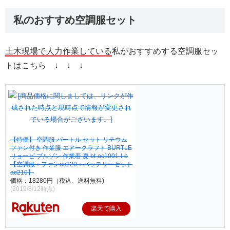
私のおすすめ空調服セット
土木現場で人力作業している
私がおすすめする空調服セッ
トはこちら ↓ ↓ ↓
【特価】 空調服 バートル セット リチウム
ファン付き 作業服 エアークラフト BURTLE
リョービ ブルゾン 作業着 夏 bt-ac1001-l-b
【空調服＋ファンac220＋バッテリーセット
ac210】
価格：18280円（税込、送料無料)
(2019/8/12時点)
楽天で購入