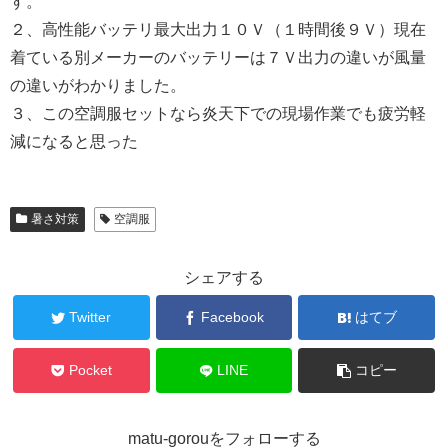
す。
２、高性能バッテリ最大出力１０Ｖ（１時間後９Ｖ）現在
着ている別メーカーのバッテリーは７Ｖ出力の違いが風量
の違いがわかりました。
３、この空調服セットなら炎天下での現場作業でも疲労軽
減になると思った
暑さ対策
空調服
シェアする
Twitter
Facebook
はてブ
Pocket
LINE
コピー
matu-gorouをフォローする