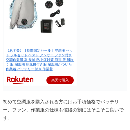
【あす楽】【期間限定セール】空調服 セッ
ト フルセット ベスト アンサー ファン付き
空調作業服 夏 長袖 熱中症対策 節電 服 風吹
く 服 扇風機 扇風機付き服 扇風機がついた
作業着 バッテリー付き 作業着
楽天で購入
初めて空調服を購入される方にはお手頃価格でバッテリ
ー、ファン、作業服の仕様も値段の割にはそこそこ良いで
す。