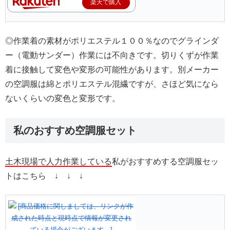
楽天で購入
◎作業着の素材がポリエステル１００％なのでグラインダ
ー（電動サンダー）作業には不向きです。切りくずが作業
着に接触して変色や変形の可能性があります。別メーカー
の空調服は綿とポリエステル混繊ですが、さほど気になら
ないくらいの変色と変形です。
私のおすすめ空調服セット
土木現場で人力作業している
私がおすすめする空調服セッ
トはこちら ↓ ↓ ↓