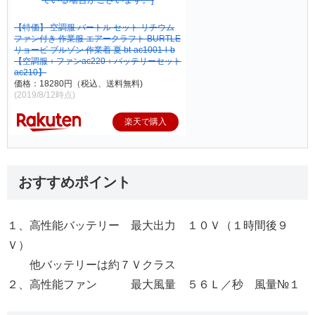
【特価】 空調服 バートル セット リチウム
ファン付き 作業服 エアークラフト BURTLE
リョービ ブルゾン 作業着 夏 bt-ac1001-l-b
【空調服＋ファンac220＋バッテリーセット
ac210】
価格：18280円（税込、送料無料)
(2019/8/12時点)
楽天で購入
おすすめポイント
１、高性能バッテリー 最大出力 １０Ｖ（１時間後９
Ｖ）
他バッテリーは約７Ｖクラス
２、高性能ファン 最大風量 ５６Ｌ／秒 風量№１