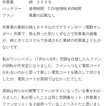
作業着 綿 １００％
バッテリー 使用時間 7.2V使用時 約5時間
ファン 風量の記載なし
作業着の素材が綿１００％なのでグラインダー（電動サン
ダー）作業で、熱も持った切りくずなどで作業着の損傷
が、綿とポリエステルで合成された素材の作業着よりも少
ないです。
私がワンシーズン（7月から9月）空調を仕様したらファン
の回転が不安定になりました。ファンへつなぐ電気コード
がわるいのかと思って新しい電気コードを購入して付けま
したが、電気コードが原因ではなかったでした。
原因は何らかの衝撃でファンがダメになっている事がわか
りました。私が思ったことは同じ空調服セット（作業着と
ファンセット）を２組持っていることベストだと思いまし