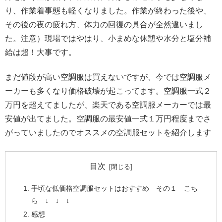
り、作業着事態も軽くなりました。作業が終わった後や、
その後の夜の疲れ方、体力の回復の具合が全然違いまし
た。注意）現場ではやはり、小まめな休憩や水分と塩分補
給は超！大事です。
まだ値段が高い空調服は買えないですが、今では空調服メ
ーカーも多くなり価格破壊が起こってます。空調服一式２
万円を超えてましたが、楽天である空調服メーカーでは最
安値が出てました。空調服の最安値一式１万円程度までさ
がっていましたのでオススメの空調服セットを紹介します
目次
手頃な低価格空調服セットはおすすめ その１ こち
ら ↓ ↓ ↓
感想