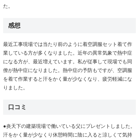
た。
感想
最近工事現場では当たり前のように着空調服セット着て作
業している方が多くなりました。近年の異常気象で熱中症
になる方が、最近増えています。私が従事して現場でも同
僚が熱中症になりました。熱中症の予防もですが、空調服
を着て作業すると汗をかく量が少なくなり、疲労軽減にな
りました。
口コミ
●炎天下の建築現場で働いている父にプレゼントしました。
汗をかく量が少なくり休憩時間に陰に入ると涼しくて気持