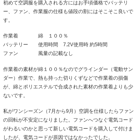
初めて空調服を購入される方にはお手頃価格でバッテリ
ー、ファン、作業服の仕様も値段の割にはそこそこ良いで
す。
作業着 綿 １００％
バッテリー 使用時間 7.2V使用時 約5時間
ファン 風量の記載なし
作業着の素材が綿１００％なのでグラインダー（電動サン
ダー）作業で、熱も持った切りくずなどで作業着の損傷
が、綿とポリエステルで合成された素材の作業着よりも少
ないです。
私がワンシーズン（7月から9月）空調を仕様したらファン
の回転が不安定になりました。ファンへつなぐ電気コード
がわるいのかと思って新しい電気コードを購入して付けま
したが、電気コードが原因ではなかったでした。