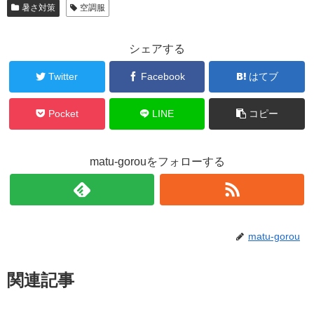
暑さ対策
空調服
シェアする
Twitter
Facebook
はてブ
Pocket
LINE
コピー
matu-gorouをフォローする
matu-gorou
関連記事