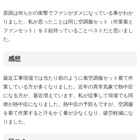
原因は何らかの衝撃でファンがダメになっている事がわか
りました。私が思ったことは同じ空調服セット（作業着と
ファンセット）を２組持っていることベストだと思いまし
た。
感想
最近工事現場では当たり前のように着空調服セット着て作
業している方が多くなりました。近年の異常気象で熱中症
になる方が、最近増えています。私が従事して現場でも同
僚が熱中症になりました。熱中症の予防もですが、空調服
を着て作業すると汗をかく量が少なくなり、疲労軽減にな
りました。