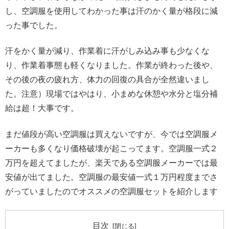
し、空調服を使用してわかった事は汗のかく量が格段に減
った事でした。
汗をかく量が減り、作業着に汗がしみ込み事も少なくな
り、作業着事態も軽くなりました。作業が終わった後や、
その後の夜の疲れ方、体力の回復の具合が全然違いまし
た。注意）現場ではやはり、小まめな休憩や水分と塩分補
給は超！大事です。
まだ値段が高い空調服は買えないですが、今では空調服メ
ーカーも多くなり価格破壊が起こってます。空調服一式２
万円を超えてましたが、楽天である空調服メーカーでは最
安値が出てました。空調服の最安値一式１万円程度までさ
がっていましたのでオススメの空調服セットを紹介します
目次