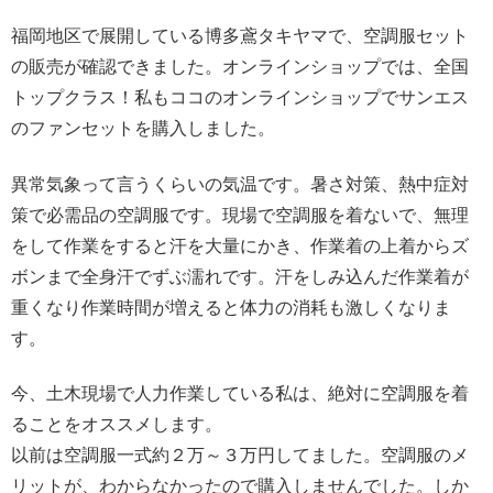
福岡地区で展開している博多鳶タキヤマで、空調服セット
の販売が確認できました。オンラインショップでは、全国
トップクラス！私もココのオンラインショップでサンエス
のファンセットを購入しました。
異常気象って言うくらいの気温です。暑さ対策、熱中症対
策で必需品の空調服です。現場で空調服を着ないで、無理
をして作業をすると汗を大量にかき、作業着の上着からズ
ボンまで全身汗でずぶ濡れです。汗をしみ込んだ作業着が
重くなり作業時間が増えると体力の消耗も激しくなりま
す。
今、土木現場で人力作業している私は、絶対に空調服を着
ることをオススメします。
以前は空調服一式約２万～３万円してました。空調服のメ
リットが、わからなかったので購入しませんでした。しか