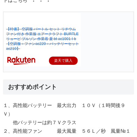
トはこちら ↓ ↓ ↓
【特価】 空調服 バートル セット リチウム
ファン付き 作業服 エアークラフト BURTLE
リョービ ブルゾン 作業着 夏 bt-ac1001-l-b
【空調服＋ファンac220＋バッテリーセット
ac210】
楽天で購入
おすすめポイント
１、高性能バッテリー 最大出力 １０Ｖ（１時間後９
Ｖ）
他バッテリーは約７Ｖクラス
２、高性能ファン 最大風量 ５６Ｌ／秒 風量№１