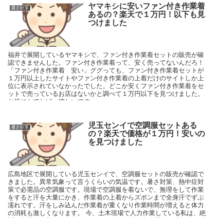
ヤマキシに安いファン付き作業着
暑さ対策
あるの？楽天で１万円！以下も見
つけました
福井で展開しているヤマキシで、ファン付き作業着セットの販売が確
認できませんした。ファン付き作業着って、安く売ってないんだろ！
「ファン付き作業着 安い」ググっても、ファン付き作業着セットが
１万円以上したサイトやファン付き作業着の上着だけのサイトしか上
位に表示されていなかったでした。どこか安くファン付き作業着をセ
ットで売っているお店はないかと調べて１万円以下を見つけました。
お役にたてれば、嬉しいです。
児玉センイで空調服セットある
暑さ対策
の？楽天で価格が１万円！安いの
を見つけました
広島地区で展開している児玉センイで、空調服セットの販売が確認で
きました。異常気象って言うくらいの気温です。暑さ対策、熱中症対
策で必需品の空調服です。現場で空調服を着ないで、無理をして作業
をすると汗を大量にかき、作業着の上着からズボンまで全身汗でずぶ
濡れです。汗をしみ込んだ作業着が重くなり作業時間が増えると体力
の消耗も激しくなります。 今、土木現場で人力作業している私は、絶