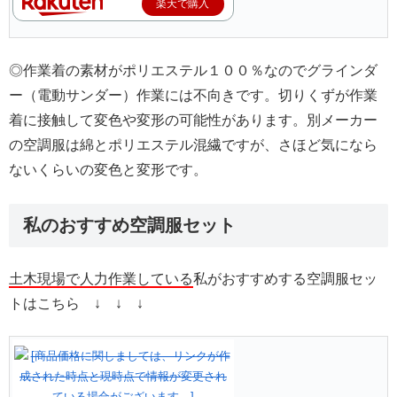
楽天で購入
◎作業着の素材がポリエステル１００％なのでグラインダ
ー（電動サンダー）作業には不向きです。切りくずが作業
着に接触して変色や変形の可能性があります。別メーカー
の空調服は綿とポリエステル混繊ですが、さほど気になら
ないくらいの変色と変形です。
私のおすすめ空調服セット
土木現場で人力作業している
私がおすすめする空調服セッ
トはこちら ↓ ↓ ↓