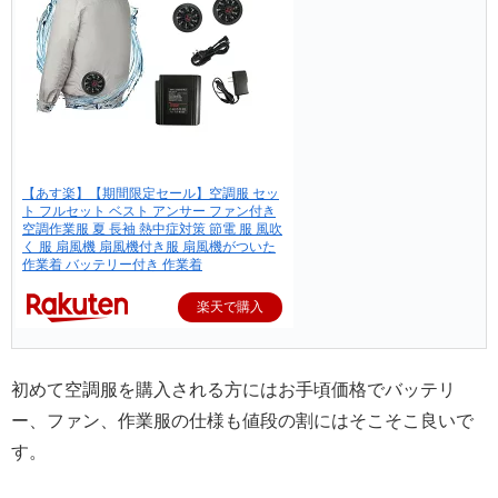
【あす楽】【期間限定セール】空調服 セッ
ト フルセット ベスト アンサー ファン付き
空調作業服 夏 長袖 熱中症対策 節電 服 風吹
く 服 扇風機 扇風機付き服 扇風機がついた
作業着 バッテリー付き 作業着
楽天で購入
初めて空調服を購入される方にはお手頃価格でバッテリ
ー、ファン、作業服の仕様も値段の割にはそこそこ良いで
す。