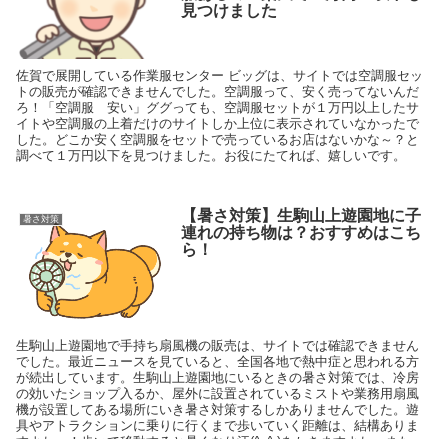
すよね〜そこで私がおすすめしたいのは、首掛けタイプの扇風機で
見つけました
す。
佐賀で展開している作業服センター ビッグは、サイトでは空調服セッ
トの販売が確認できませんでした。空調服って、安く売ってないんだ
ろ！「空調服 安い」ググっても、空調服セットが１万円以上したサ
イトや空調服の上着だけのサイトしか上位に表示されていなかったで
した。どこか安く空調服をセットで売っているお店はないかな～？と
調べて１万円以下を見つけました。お役にたてれば、嬉しいです。
【暑さ対策】生駒山上遊園地に子
暑さ対策
連れの持ち物は？おすすめはこち
ら！
生駒山上遊園地で手持ち扇風機の販売は、サイトでは確認できません
でした。最近ニュースを見ていると、全国各地で熱中症と思われる方
が続出しています。生駒山上遊園地にいるときの暑さ対策では、冷房
の効いたショップ入るか、屋外に設置されているミストや業務用扇風
機が設置してある場所にいき暑さ対策するしかありませんでした。遊
具やアトラクションに乗りに行くまで歩いていく距離は、結構ありま
すよね～！歩いて移動すると暑くなり汗(^_^;)をかきますよね～また、