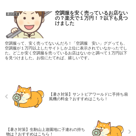
暑い日差しを受けながら長い行列に並んで待ち続けることになりま
す。並んでいる間に手持ち式の扇風機が欲しかったです。でも手持ち
式だと、落として壊したり置き忘れたり、する事がありますよね〜そ
空調服を安く売っているお店ない
暑さ対策
こで私がおすすめしたいのは、首掛けタイプの扇風機です。
の？楽天で１万円！？以下も見つ
けました
空調服って、安く売ってないんだろ！「空調服 安い」ググっても、
空調服が１万円以上したサイトしか上位に表示されていなかったでし
た。どこか安く空調服を売っているお店はないかと調べて１万円以下
を見つけました。お役にたてれば、嬉しいです。
【暑さ対策】サントピアワールドに手持ち扇
風機の料金？おすすめはこちら！
【暑さ対策】生駒山上遊園地に子連れの持ち
物は？おすすめはこちら！