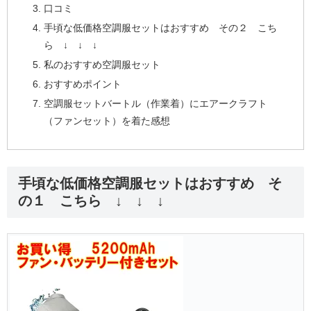
口コミ
手頃な低価格空調服セットはおすすめ その２ こち
ら ↓ ↓ ↓
私のおすすめ空調服セット
おすすめポイント
空調服セットバートル（作業着）にエアークラフト
（ファンセット）を着た感想
手頃な低価格空調服セットはおすすめ そ
の１ こちら ↓ ↓ ↓