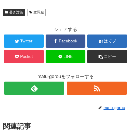
暑さ対策
空調服
シェアする
Twitter
Facebook
はてブ
Pocket
LINE
コピー
matu-gorouをフォローする
matu-gorou
関連記事