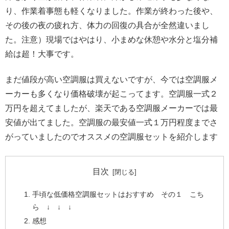
り、作業着事態も軽くなりました。作業が終わった後や、
その後の夜の疲れ方、体力の回復の具合が全然違いまし
た。注意）現場ではやはり、小まめな休憩や水分と塩分補
給は超！大事です。
まだ値段が高い空調服は買えないですが、今では空調服メ
ーカーも多くなり価格破壊が起こってます。空調服一式２
万円を超えてましたが、楽天である空調服メーカーでは最
安値が出てました。空調服の最安値一式１万円程度までさ
がっていましたのでオススメの空調服セットを紹介します
目次
手頃な低価格空調服セットはおすすめ その１ こち
ら ↓ ↓ ↓
感想