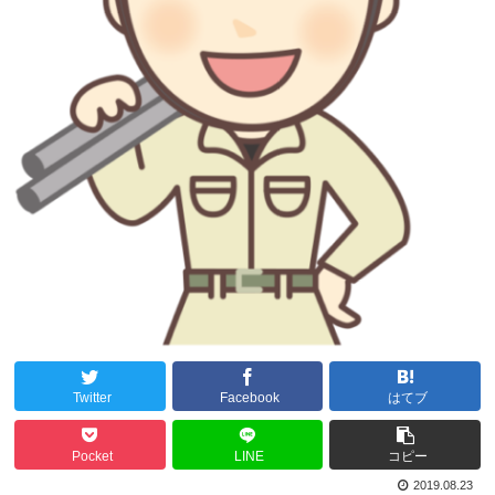
Twitter
Facebook
はてブ
Pocket
LINE
コピー
2019.08.23