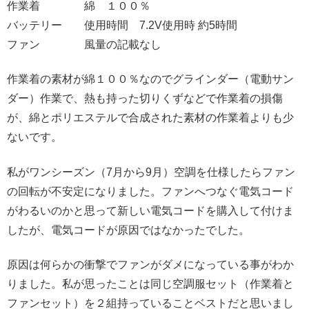
作業着 綿 １００％
バッテリー 使用時間 7.2V使用時 約5時間
ファン 風量の記載なし
作業着の素材が綿１００％なのでグラインダー（電動サン
ダー）作業で、熱も持った切りくずなどで作業着の損傷
が、綿とポリエステルで合成された素材の作業着よりも少
ないです。
私がワンシーズン（7月から9月）空調を仕様したらファン
の回転が不安定になりました。ファンへつなぐ電気コード
がわるいのかと思って新しい電気コードを購入して付けま
したが、電気コードが原因ではなかったでした。
原因は何らかの衝撃でファンがダメになっている事がわか
りました。私が思ったことは同じ空調服セット（作業着と
ファンセット）を２組持っていることベストだと思いまし