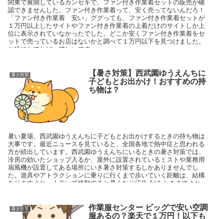
関東で展開しているカンセキで、ファン付き作業着セットの販売が確
認できませんした。ファン付き作業着って、安く売ってないんだろ！
「ファン付き作業着 安い」ググっても、ファン付き作業着セットが
１万円以上したサイトやファン付き作業着の上着だけのサイトしか上
位に表示されていなかったでした。どこか安くファン付き作業着をセ
ットで売っているお店はないかと調べて１万円以下を見つけました。
お役にたてれば、嬉しいです。
【暑さ対策】西武園ゆうえんちに
暑さ対策
子どもとお出かけ！おすすめの持
ち物は？
暑い夏場、西武園ゆうえんちに子どもとお出かけするときの持ち物は
大事です。最近ニュースを見ていると、全国各地で熱中症と思われる
方が続出しています。西武園ゆうえんちにいるときの暑さ対策では、
冷房の効いたショップ入るか、屋外に設置されているミストや業務用
扇風機が設置してある場所にいき暑さ対策するしかありませんでし
た。遊具やアトラクションに乗りに行くまで歩いていく距離は、結構
ありますよね～！歩いて移動すると暑くなり汗(^_^;)をかきますよね～
また、暑い日差しを受けながら、長い行列に並んで待ち続けることに
なります。行列のまわり並んでい時に、手持ち式の扇風機を使ってい
る人をみかけました。その時はノドから手が出ると欲しかったです。
作業服センター ビッグで安い空調
暑さ対策
でも手持ち式だと、落として壊したり置き忘れたり、する事がありま
服あるの？楽天で１万円！以下も