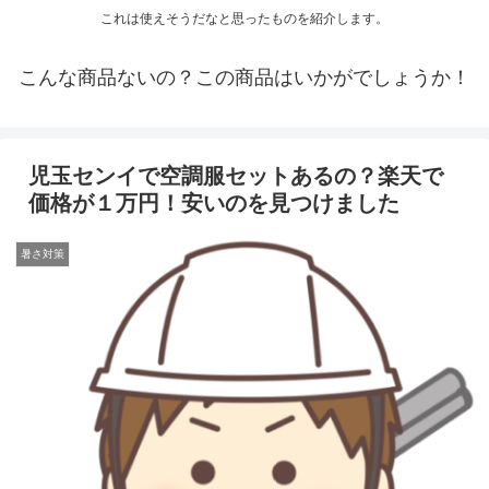
これは使えそうだなと思ったものを紹介します。
こんな商品ないの？この商品はいかがでしょうか！
児玉センイで空調服セットあるの？楽天で
価格が１万円！安いのを見つけました
暑さ対策