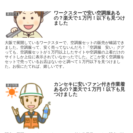
ワークスターで安い空調服ある
暑さ対策
の？楽天で１万円！以下も見つけ
ました
大阪で展開しているワークスターで、空調服セットの販売が確認でき
ました。空調服って、安く売ってないんだろ！「空調服 安い」ググ
っても、空調服セットが１万円以上したサイトや空調服の上着だけの
サイトしか上位に表示されていなかったでした。どこか安く空調服を
セットで売っているお店はないかと調べて１万円以下を見つけまし
た。お役にたてれば、嬉しいです。
カンセキに安いファン付き作業着
暑さ対策
あるの？楽天で１万円！以下も見
つけました