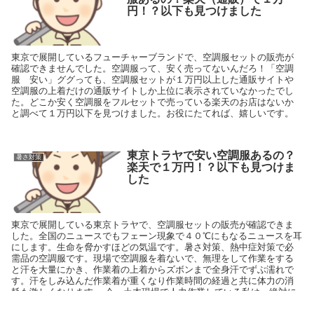
円！？以下も見つけました
東京で展開しているフューチャーブランドで、空調服セットの販売が
確認できませんでした。空調服って、安く売ってないんだろ！「空調
服 安い」ググっても、空調服セットが１万円以上した通販サイトや
空調服の上着だけの通販サイトしか上位に表示されていなかったでし
た。どこか安く空調服をフルセットで売っている楽天のお店はないか
と調べて１万円以下を見つけました。お役にたてれば、嬉しいです。
東京トラヤで安い空調服あるの？
暑さ対策
楽天で１万円！？以下も見つけま
した
東京で展開している東京トラヤで、空調服セットの販売が確認できま
した。全国のニュースでもフェーン現象で４０℃にもなるニュースを耳
にします。生命を脅かすほどの気温です。暑さ対策、熱中症対策で必
需品の空調服です。現場で空調服を着ないで、無理をして作業をする
と汗を大量にかき、作業着の上着からズボンまで全身汗でずぶ濡れで
す。汗をしみ込んだ作業着が重くなり作業時間の経過と共に体力の消
耗も激しくなります。 今、土木現場で人力作業している私は、絶対に
空調服を着ることをオススメします。 以前は空調服一式約２万～３万