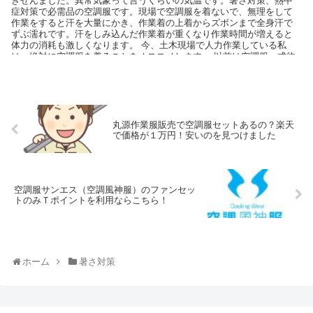
きせんました。異常気象って言うくらいの気温です。暑さ対策、熱中
症対策で必需品の空調服です。現場で空調服を着ないで、無理をして
作業をすると汗を大量にかき、作業着の上着からズボンまで全身汗で
ずぶ濡れです。汗をしみ込んだ作業着が重くなり作業時間が増えると
体力の消耗も激しくなります。 今、土木現場で人力作業している私
は、絶対に空調服を着ることをオススメします。 以前は空調服一式約
２万～３万円してました。空調服のメリットが、わからなかったので
購入しませんでした。しかし、空調服を使用してわかった事は汗のか
く量が格段に減った事でした。
丸源作業服販売で空調服セットあるの？楽天
で価格が１万円！安いのを見つけました
空調服サンエス（空調風神服）のファンセッ
トのみＴポイントを利用ならこちら！
ホーム
暑さ対策