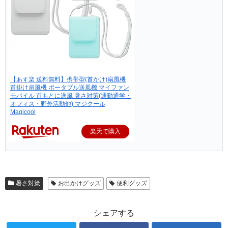
【あす楽 送料無料】携帯型(首かけ)扇風機
首掛け扇風機 ポータブル送風機 マイファン
モバイル 首もとに送風 暑さ対策(通勤通学・
オフィス・野外活動他) マジクール
Magicool
楽天で購入
暑さ対策
お出かけグッズ
便利グッズ
シェアする