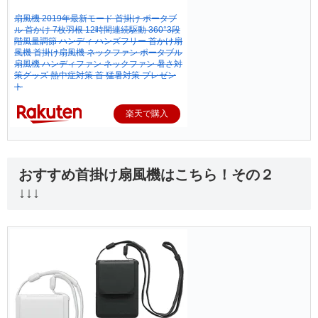
扇風機 2019年最新モード 首掛け ポータブ
ル 首かけ 7枚羽根 12時間連続駆動 360°3段
階風量調節 ハンディ ハンズフリー 首かけ扇
風機 首掛け扇風機 ネックファン ポータブル
扇風機 ハンディファン ネックファン 暑さ対
策グッズ 熱中症対策 首 猛暑対策 プレゼン
ト
楽天で購入
おすすめ首掛け扇風機はこちら！その２
↓↓↓