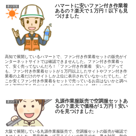
円してました。空調服のメリットが、わからなかったので購入しませ
んでした。しかし、空調服を使用してわかった事は汗のかく量が格段
ハマートに安いファン付き作業着
暑さ対策
に減った事でした。
あるの？楽天で１万円！以下も見
つけました
高知で展開しているハマートで、ファン付き作業着セットの販売がイ
ンターネットサイトでは確認できませんした。ファン付き作業着っ
て、安く売ってないんだろ！「ファン付き作業着 安い」ググって
も、ファン付き作業着セットが１万円以上したサイトやファン付き作
業着の上着だけのサイトしか上位に表示されていなかったでした。ど
こか安くファン付き作業着をセットで売っているお店はないかと調べ
て１万円以下を見つけました。お役にたてれば、嬉しいです。
丸源作業服販売で空調服セットあ
暑さ対策
るの？楽天で価格が１万円！安い
のを見つけました
大阪で展開している丸源作業服販売で、空調服セットの販売が確認で