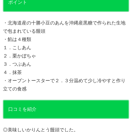
ポイント
・北海道産の十勝小豆のあんを沖縄産黒糖で作られた生地
で包まれている饅頭
・餡は４種類
１．こしあん
２．栗かぼちゃ
３．つぶあん
４．抹茶
・オーブントースターで２．３分温めて少し冷やすと作り
立ての食感
口コミを紹介
◎美味しいかりんとう饅頭でした。