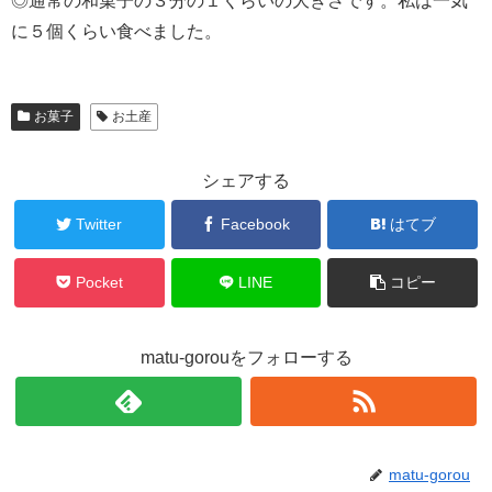
◎通常の和菓子の３分の１くらいの大きさです。私は一気
に５個くらい食べました。
お菓子
お土産
シェアする
Twitter
Facebook
はてブ
Pocket
LINE
コピー
matu-gorouをフォローする
matu-gorou