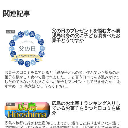
関連記事
父の日のプレゼントを悩む方へ鹿
お菓子
児島出身の父に子ども頃食べたお
菓子どうですか
お菓子の口コミを見ていると「親が子どもの頃、住んでいた場所のお
菓子を懐かしく食べて喜ばれました。」と言う口コミを多数みかけま
したのであなたのお父さんへお菓子をプレゼントして見ませんか！ お
すすめ １ 兵六餅(ひょうろくもち) ...
広島のお土産！ランキング入りし
お菓子
ているお菓子を５つと口コミを紹
介
広島へ旅行に行きお土産何にしようか、迷うことありますよね～迷っ
て時間がドンドン経ってもう帰る時間になり、目の前のお菓子を買っ