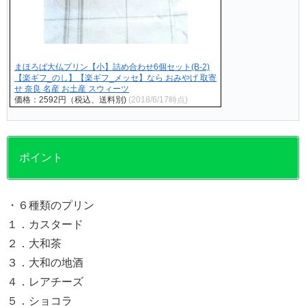
まほろば大仏プリン【小】詰め合わせ6個セット(B-2)
【楽ギフ_のし】【楽ギフ_メッセ】なら おみやげ 取寄
せ 奈良 名産 お土産 スウィーツ
価格：2592円（税込、送料別)
(2018/6/17時点)
ポイント
・６種類のプリン
１．カスタード
２．大和茶
３．大和の地酒
４．レアチーズ
５．ショコラ