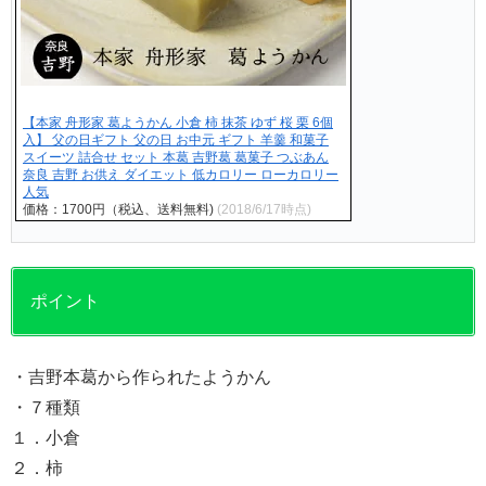
【本家 舟形家 葛ようかん 小倉 柿 抹茶 ゆず 桜 栗 6個
入】 父の日ギフト 父の日 お中元 ギフト 羊羹 和菓子
スイーツ 詰合せ セット 本葛 吉野葛 葛菓子 つぶあん
奈良 吉野 お供え ダイエット 低カロリー ローカロリー
人気
価格：1700円（税込、送料無料)
(2018/6/17時点)
ポイント
・吉野本葛から作られたようかん
・７種類
１．小倉
２．柿