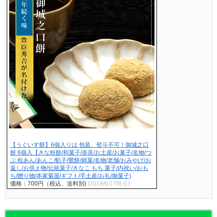
【うぐいす餅】6個入りは 包装、熨斗不可！御城之口
餅 6個入【きな粉餅/和菓子/奈良/お土産/お菓子/名物/つ
ぶ 粒あん/あんこ/餡子/鶯餅/銘菓/名物/老舗/おみやげ/お
返し/お供え物/伝統菓子/きなこ もち 菓子/内祝い/おも
ち/贈り物/本家菊屋/ギフト/手土産/お礼/御菓子)
価格：700円（税込、送料別)
(2018/6/17時点)