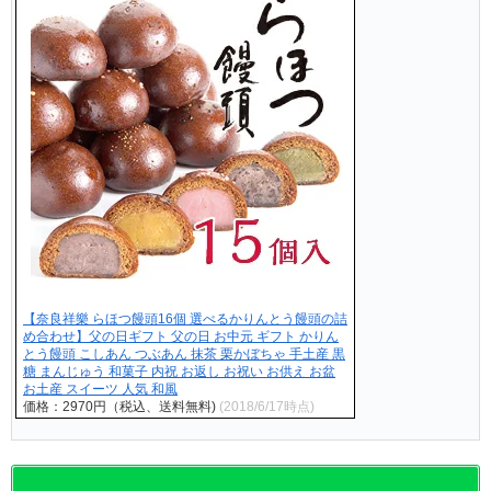
【奈良祥樂 らほつ饅頭16個 選べるかりんとう饅頭の詰
め合わせ】父の日ギフト 父の日 お中元 ギフト かりん
とう饅頭 こしあん つぶあん 抹茶 栗かぼちゃ 手土産 黒
糖 まんじゅう 和菓子 内祝 お返し お祝い お供え お盆
お土産 スイーツ 人気 和風
価格：2970円（税込、送料無料)
(2018/6/17時点)