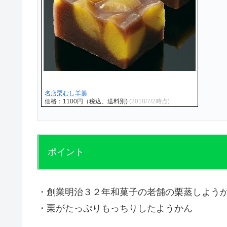
名店栗むし羊羹
価格：1100円（税込、送料別)
(2018/7/2時点)
ポイント
・創業明治３２年和菓子の老舗の栗蒸しよう
・栗がたっぷりもっちりしたようかん