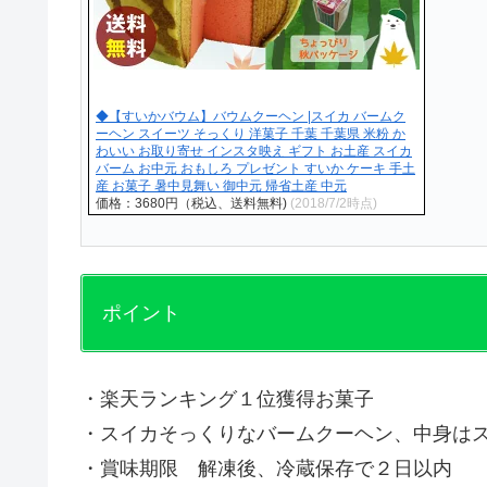
◆【すいかバウム】バウムクーヘン |スイカ バームク
ーヘン スイーツ そっくり 洋菓子 千葉 千葉県 米粉 か
わいい お取り寄せ インスタ映え ギフト お土産 スイカ
バーム お中元 おもしろ プレゼント すいか ケーキ 手土
産 お菓子 暑中見舞い 御中元 帰省土産 中元
価格：3680円（税込、送料無料)
(2018/7/2時点)
ポイント
・楽天ランキング１位獲得お菓子
・スイカそっくりなバームクーヘン、中身は
・賞味期限 解凍後、冷蔵保存で２日以内