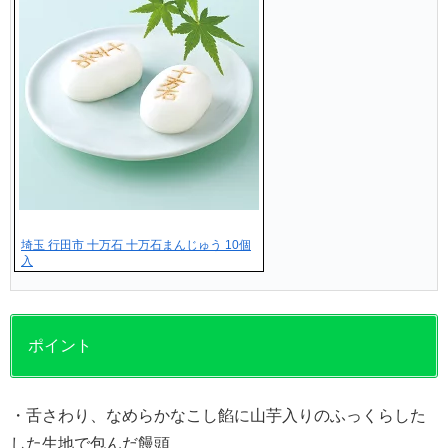
埼玉 行田市 十万石 十万石まんじゅう 10個
入
ポイント
・舌さわり、なめらかなこし餡に山芋入りのふっくらした
した生地で包んだ饅頭