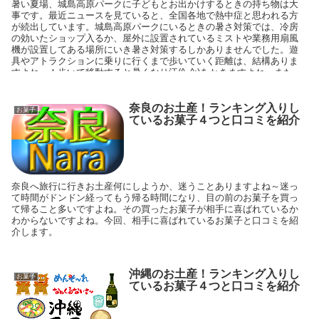
暑い夏場、城島高原パークに子どもとお出かけするときの持ち物は大
事です。最近ニュースを見ていると、全国各地で熱中症と思われる方
が続出しています。城島高原パークにいるときの暑さ対策では、冷房
の効いたショップ入るか、屋外に設置されているミストや業務用扇風
機が設置してある場所にいき暑さ対策するしかありませんでした。遊
具やアトラクションに乗りに行くまで歩いていく距離は、結構ありま
すよね～！歩いて移動すると暑くなり汗(^_^;)をかきますよね～また、
暑い日差しを受けながら、長い行列に並んで待ち続けることになりま
す。行列のまわり並んでい時に、手持ち式の扇風機を使っている人を
みかけました。その時はノドから手が出ると欲しかったです。でも手
奈良のお土産！ランキング入りし
お菓子
持ち式だと、落として壊したり置き忘れたり、する事がありますよ
ているお菓子４つと口コミを紹介
ね〜そこで私がおすすめしたいのは、首掛けタイプの扇風機です。
奈良へ旅行に行きお土産何にしようか、迷うことありますよね～迷っ
て時間がドンドン経ってもう帰る時間になり、目の前のお菓子を買っ
て帰ること多いですよね。その買ったお菓子が相手に喜ばれているか
わからないですよね。今回、相手に喜ばれているお菓子と口コミを紹
介します。
沖縄のお土産！ランキング入りし
お菓子
ているお菓子４つと口コミを紹介