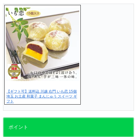
【ギフト可】送料込 川越 右門 いも恋 15個
埼玉 お土産 和菓子 まんじゅう スイーツ ギ
フト
ポイント