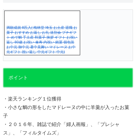
満願成就 8匹入( 梅林堂 埼玉 お土産 退職 お
菓子 おすすめ お返し お礼 送別会 プチギフ
ト めで鯛 手土産 和菓子 挨拶 ギフト お祝い
返し 80歳 お祝い 傘寿 内祝い 銘菓 個包装
お中元 御中元 暑中見舞い マドレーヌ お中
元ギフト 祝い返し 中元ギフト 中元)
ポイント
・楽天ランキング１位獲得
・小さな鯛の形をしたマドレーヌの中に羊羹が入ったお菓
子
・２０１６年、雑誌で紹介「婦人画報」、「プレシャ
ス」、「フィルタイムズ」