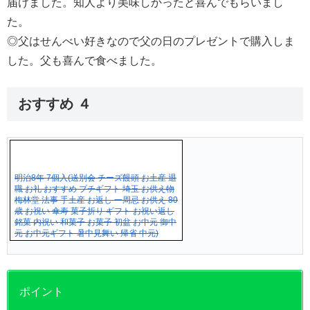
届けました。知人より美味しかったと喜んでもらいまし
た。
◎父はせんべい好きなので父の日のプレゼントで購入しま
した。父も喜んで食べました。
おすすめ ４
明治8年 7個入(送別会 チーズ饅頭 お土産 退
職 お礼 おすすめ プチギフト 埼玉 お供え物
梅林堂 法事 手土産 お返し 一周忌 お供え 80
歳 お祝い 傘寿 菓子折り ギフト お祝い返し
銘菓 内祝い 和菓子 お菓子 初盆 お中元 御中
元 お中元ギフト 暑中見舞い 帰省 中元)
ポイント